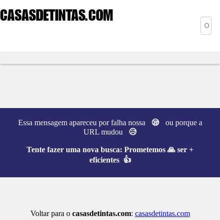
CASASDETINTAS
.COM
Essa mensagem apareceu por falha nossa
😪
ou porque a
URL mudou
😥
Tente fazer uma nova busca:
Prometemos 🙏 ser +
eficientes 👍
Voltar para o
casasdetintas.com
:
casasdetintas.com