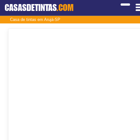
CASASDETINTAS
.COM
Casa de tintas em Arujá-SP