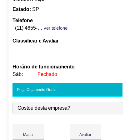
Estado:
SP
Telefone
(11) 4655-4891
ver telefone
Classificar e Avaliar
Horário de funcionamento
Sáb:
Fechado
Seg:
09:00
-
18:00
Peça Orçamento Grátis
Ter:
09:00
-
18:00
Qua:
09:00
-
18:00
Gostou desta empresa?
●
Qui:
09:00
-
18:00
Abre às 09:00
Sex:
09:00
-
18:00
Sáb:
Fechado
Dom:
Fechado
Mapa
Avaliar