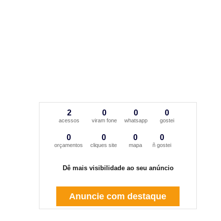
2
0
0
0
acessos
viram fone
whatsapp
gostei
0
0
0
0
orçamentos
cliques site
mapa
ñ gostei
Dê mais visibilidade ao seu anúncio
Anuncie com destaque