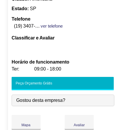
Estado:
SP
Telefone
(19) 3407-5789
ver telefone
Classificar e Avaliar
Horário de funcionamento
Ter:
09:00 - 18:00
Seg:
09:00
-
18:00
Peça Orçamento Grátis
Ter:
09:00
-
18:00
Qua:
09:00
-
18:00
Gostou desta empresa?
Qui:
09:00
-
18:00
Sex:
09:00
-
18:00
Sáb:
Fechado
Dom:
Fechado
Mapa
Avaliar