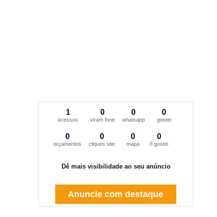
1
0
0
0
acessos
viram fone
whatsapp
gostei
0
0
0
0
orçamentos
cliques site
mapa
ñ gostei
Dê mais visibilidade ao seu anúncio
Anuncie com destaque