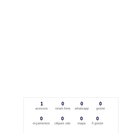
1
0
0
0
acessos
viram fone
whatsapp
gostei
0
0
0
0
orçamentos
cliques site
mapa
ñ gostei