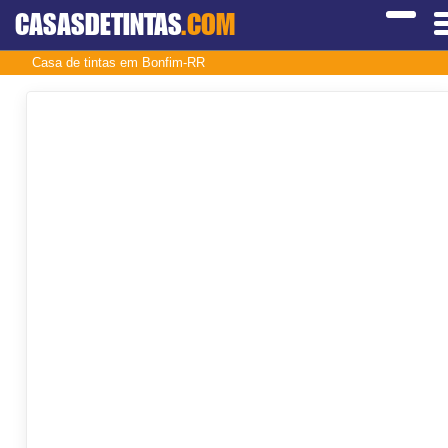
CASASDETINTAS
.COM
Casa de tintas em Bonfim-RR