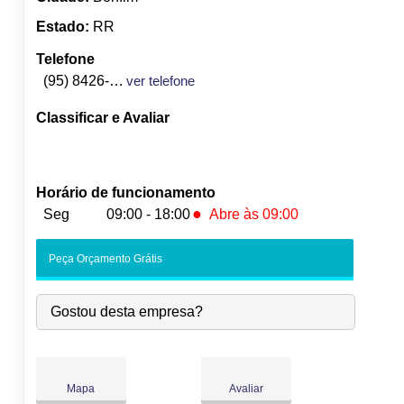
Estado:
RR
Telefone
(95) 8426-5925
ver telefone
Classificar e Avaliar
Horário de funcionamento
●
Seg
09:00 - 18:00
Abre às 09:00
●
Seg:
09:00
-
18:00
Abre às 09:00
Peça Orçamento Grátis
Ter:
09:00
-
18:00
Qua:
09:00
-
18:00
Gostou desta empresa?
Qui:
09:00
-
18:00
Sex:
09:00
-
18:00
Sáb:
Fechado
Dom:
Fechado
Mapa
Avaliar